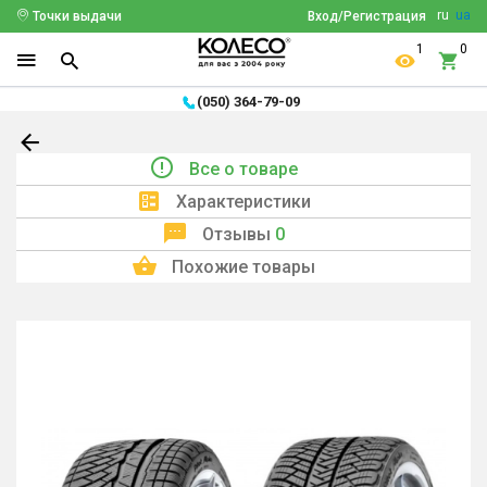
ru
ua
Точки выдачи
Вход/Регистрация
1
0
(050) 364-79-09
Все о товаре
Характеристики
Отзывы
0
Похожие товары