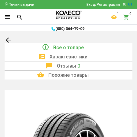
ru
ua
Точки выдачи
Вход/Регистрация
1
0
(050) 364-79-09
Все о товаре
Характеристики
Отзывы
0
Похожие товары