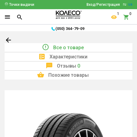
ru
ua
Точки выдачи
Вход/Регистрация
1
0
(050) 364-79-09
Все о товаре
Характеристики
Отзывы
0
Похожие товары