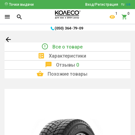
ru
ua
Точки выдачи
Вход/Регистрация
1
0
(050) 364-79-09
Все о товаре
Характеристики
Отзывы
0
Похожие товары