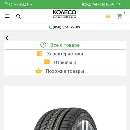
ru
ua
Точки выдачи
Вход/Регистрация
1
0
(050) 364-79-09
Все о товаре
Характеристики
Отзывы
0
Похожие товары