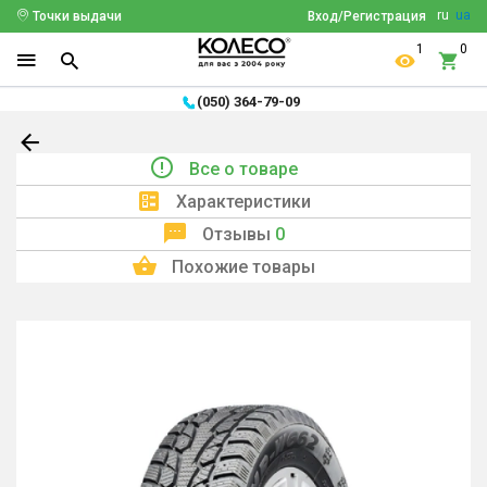
ru
ua
Точки выдачи
Вход/Регистрация
1
0
(050) 364-79-09
Все о товаре
Характеристики
Отзывы
0
Похожие товары