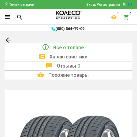
ru
ua
Точки выдачи
Вход/Регистрация
1
0
(050) 364-79-09
Все о товаре
Характеристики
Отзывы
0
Похожие товары