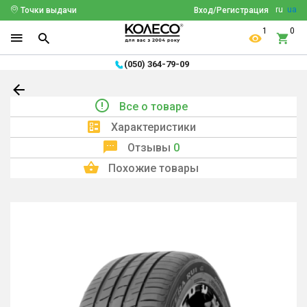
ru
ua
Точки выдачи
Вход/Регистрация
1
0
(050) 364-79-09
Все о товаре
Характеристики
Отзывы
0
Похожие товары