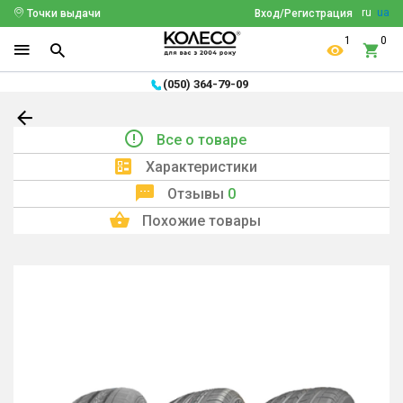
ru
ua
Точки выдачи
Вход/Регистрация
1
0
(050) 364-79-09
Все о товаре
Характеристики
Отзывы
0
Похожие товары