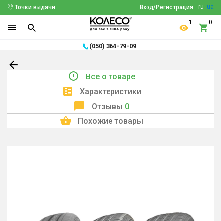
ru
ua
Точки выдачи
Вход/Регистрация
1
0
(050) 364-79-09
Все о товаре
Характеристики
Отзывы
0
Похожие товары