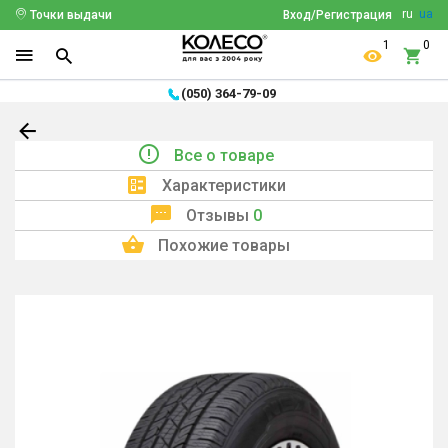
ru
ua
Точки выдачи
Вход/Регистрация
1
0
(050) 364-79-09
Все о товаре
Характеристики
Отзывы
0
Похожие товары