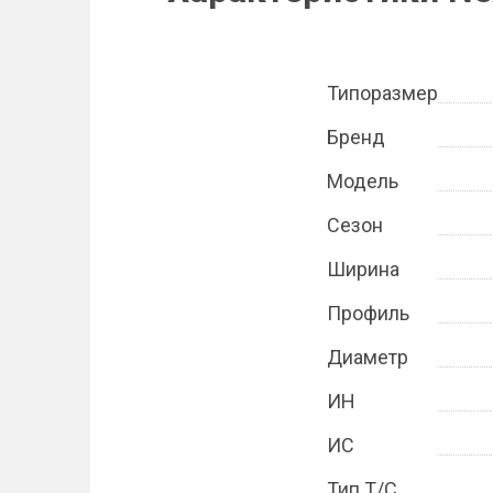
Типоразмер
Бренд
Модель
Сезон
Ширина
Профиль
Диаметр
ИН
ИС
Тип Т/С