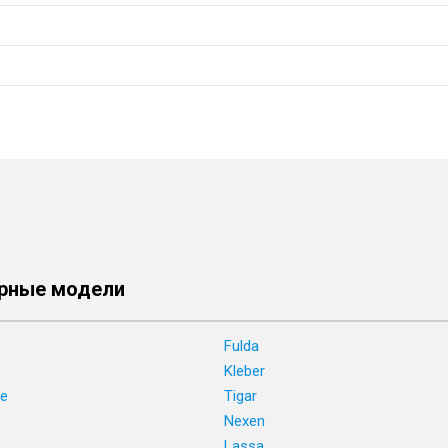
рные модели
Fulda
Kleber
ne
Tigar
e
Nexen
Lassa