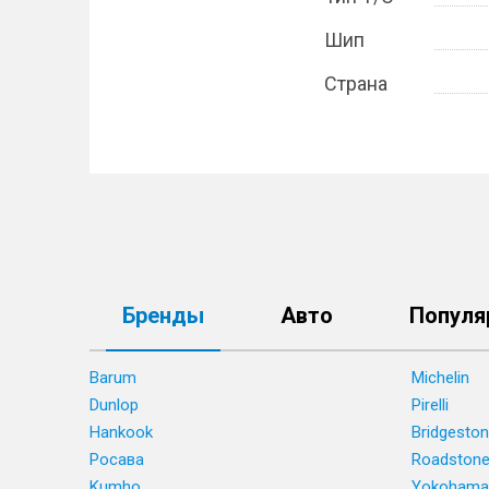
Шип
Страна
Бренды
Авто
Популя
Barum
Michelin
Dunlop
Pirelli
Hankook
Bridgesto
Росава
Roadston
Kumho
Yokohama