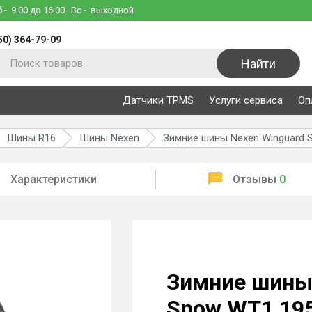
б
- 9:00 до 16:00
Вс
- выходной
50) 364-79-09
Найти
Датчики TPMS
Услуги сервиса
Оп
Шины R16
Шины Nexen
Зимние шины Nexen Winguard 
Характеристики
Отзывы
0
Зимние шины
Snow WT1 195