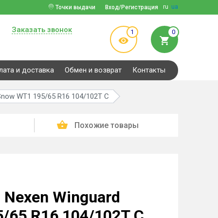
ru
ua
Точки выдачи
Вход/Регистрация
Заказать звонок
1
0
лата и доставка
Обмен и возврат
Контакты
Snow WT1 195/65 R16 104/102T C
Похожие товары
 Nexen Winguard
/65 R16 104/102T C