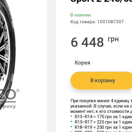
В наличии
Код товара:
1001087307
6 448
грн
Корея
В корзину
При покупке менее 4 единиц
указанной. В случае, если на
момент нет, к его стоимости
R13–R14 = 175 грн за 1 еди
R15–R17 = 225 грн за 1 еди
R18–R19 = 250 грн за 1 еди