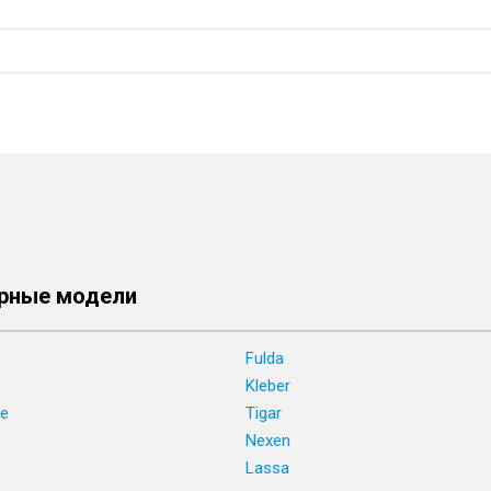
рные модели
Fulda
Kleber
ne
Tigar
e
Nexen
Lassa