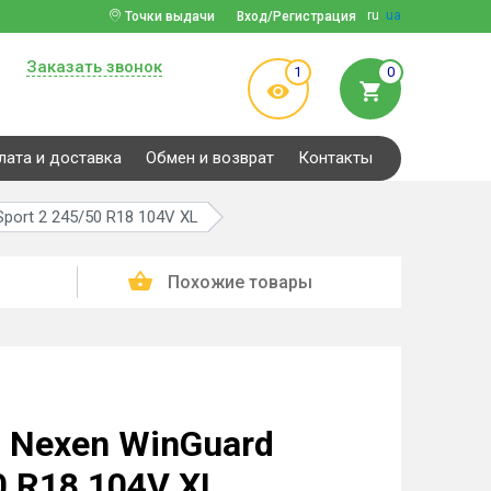
ru
ua
Точки выдачи
Вход/Регистрация
Заказать звонок
1
0
лата и доставка
Обмен и возврат
Контакты
port 2 245/50 R18 104V XL
Похожие товары
 Nexen WinGuard
0 R18 104V XL