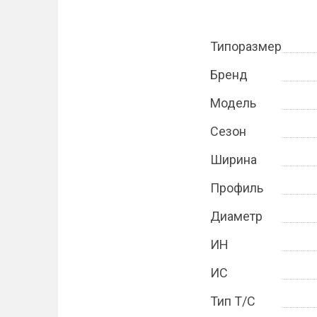
Типоразмер
Бренд
Модель
Сезон
Ширина
Профиль
Диаметр
ИН
ИС
Тип Т/С