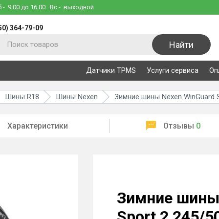
б
- 9:00 до 16:00
Вс
- выходной
50) 364-79-09
Найти
Датчики TPMS
Услуги сервиса
Оп
Шины R18
Шины Nexen
Зимние шины Nexen WinGuard S
Характеристики
Отзывы
0
Зимние шины
Sport 2 245/5