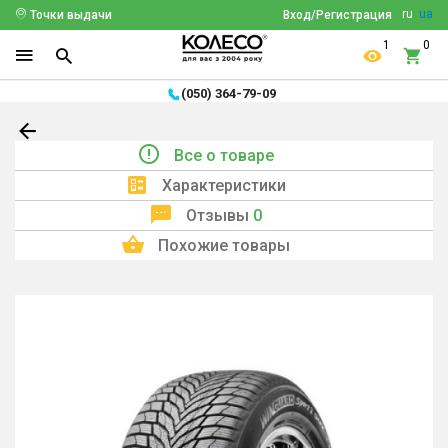
ru
ua
Точки выдачи
Вход/Регистрация
1
0
(050) 364-79-09
Все о товаре
Характеристики
Отзывы
0
Похожие товары