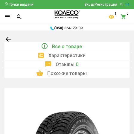
ru
ua
Точки выдачи
Вход/Регистрация
1
0
(050) 364-79-09
Все о товаре
Характеристики
Отзывы
0
Похожие товары