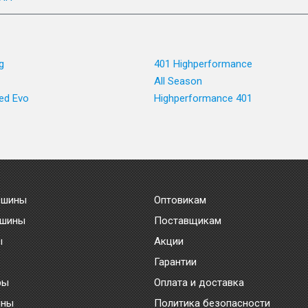
g
401 Highperformance
All Season
ed Evo
Highperformance 401
 шины
Оптовикам
 шины
Поставщикам
ы
Акции
Гарантии
ры
Оплата и доставка
ины
Политика безопасности