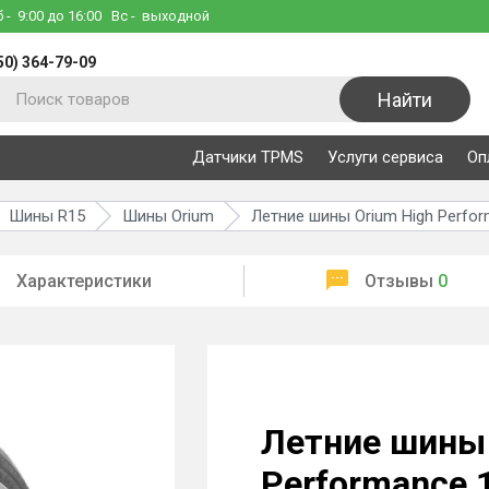
б
- 9:00 до 16:00
Вс
- выходной
50) 364-79-09
Найти
Датчики TPMS
Услуги сервиса
Оп
Шины R15
Шины Orium
Летние шины Orium High Perfor
Характеристики
Отзывы
0
Летние шины 
Performance 