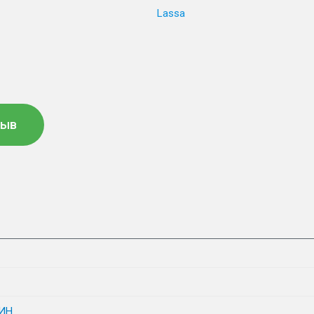
Lassa
зыв
ИН