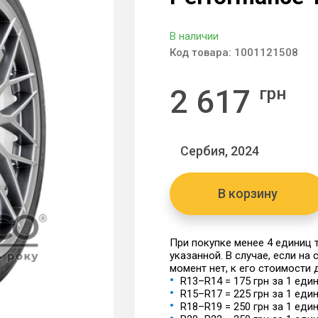
В наличии
Код товара:
1001121508
2 617
грн
Сербия, 2024
В корзину
При покупке менее 4 единиц
указанной. В случае, если на
момент нет, к его стоимости
R13–R14 = 175 грн за 1 еди
R15–R17 = 225 грн за 1 еди
R18–R19 = 250 грн за 1 еди