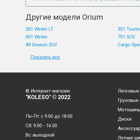
Другие модели Orium
201 Winter LT
301 Tourin
601 Winter
701 SUV
All Season SUV
Cargo Spe
Показать все
© Интернет-магазин
Легковые
"KOLESO" © 2022
Грузовые
Мотошин
Пн-Пт:
с 9.00 до 18.00
Диски
Сб:
9.00 - 16.00
Аксессуа
Bc:
выходной
Летние ш