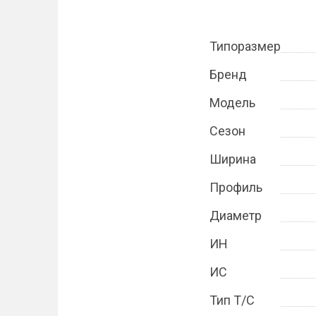
Типоразмер
Бренд
Модель
Сезон
Ширина
Профиль
Диаметр
ИН
ИС
Тип Т/С