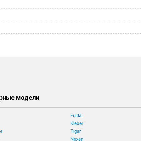
рные модели
Fulda
Kleber
ne
Tigar
e
Nexen