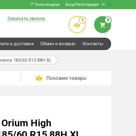
ru
ua
Точки выдачи
Вход/Регистрация
Заказать звонок
1
0
лата и доставка
Обмен и возврат
Контакты
mance 185/60 R15 88H XL
Похожие товары
Orium High
185/60 R15 88H XL