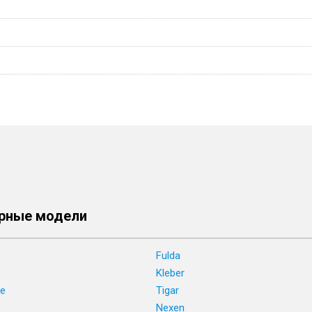
рные модели
Fulda
Kleber
ne
Tigar
e
Nexen