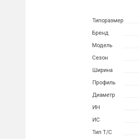
Типоразмер
Бренд
Модель
Сезон
Ширина
Профиль
Диаметр
ИН
ИС
Тип Т/С