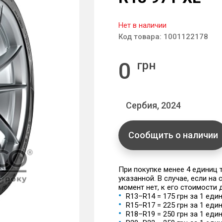
Нет в наличии
Код товара:
1001122178
0
грн
Сербия, 2024
Сообщить о наличии
При покупке менее 4 единиц
указанной. В случае, если на
момент нет, к его стоимости
R13–R14 = 175 грн за 1 еди
R15–R17 = 225 грн за 1 еди
R18–R19 = 250 грн за 1 еди