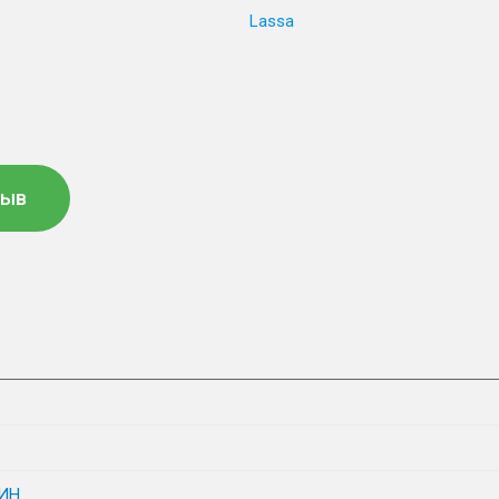
Lassa
зыв
ИН