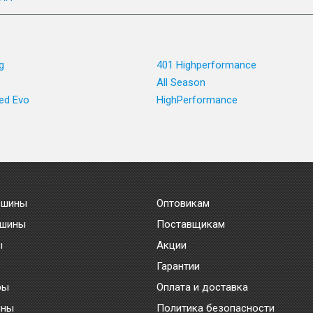
g
401 Highperformance
All Season
ed Evo
HighPerformance
 шины
Оптовикам
 шины
Поставщикам
ы
Акции
Гарантии
ры
Оплата и доставка
ины
Политика безопасности