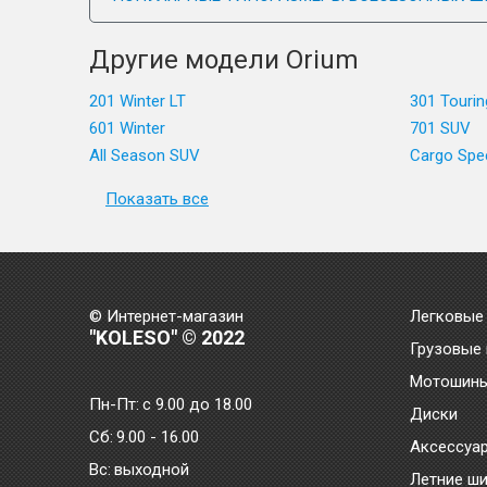
Другие модели Orium
201 Winter LT
301 Tourin
601 Winter
701 SUV
All Season SUV
Cargo Spe
Показать все
© Интернет-магазин
Легковые
"KOLESO" © 2022
Грузовые
Мотошин
Пн-Пт:
с 9.00 до 18.00
Диски
Сб:
9.00 - 16.00
Аксессуа
Bc:
выходной
Летние ш