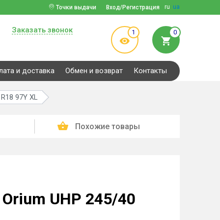
ru
ua
Точки выдачи
Вход/Регистрация
Заказать звонок
1
0
лата и доставка
Обмен и возврат
Контакты
 R18 97Y XL
Похожие товары
Orium UHP 245/40