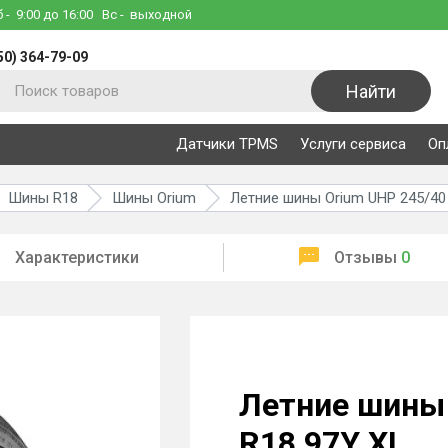
б
- 9:00 до 16:00
Вс
- выходной
50) 364-79-09
Найти
Датчики TPMS
Услуги сервиса
Оп
Шины R18
Шины Orium
Летние шины Orium UHP 245/40
Характеристики
Отзывы
0
Летние шины 
R18 97Y XL