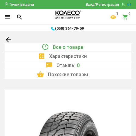
ru
ua
Точки выдачи
Вход/Регистрация
1
0
(050) 364-79-09
Все о товаре
Характеристики
Отзывы
0
Похожие товары