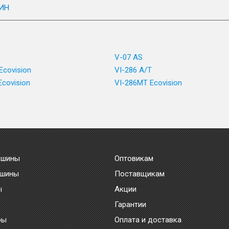
ИН
V-07 AS
Ecovision
VI-286 A/T
Ecovision
VI-286MT Ecovision
 шины
Оптовикам
 шины
Поставщикам
ы
Акции
Гарантии
ры
Оплата и доставка