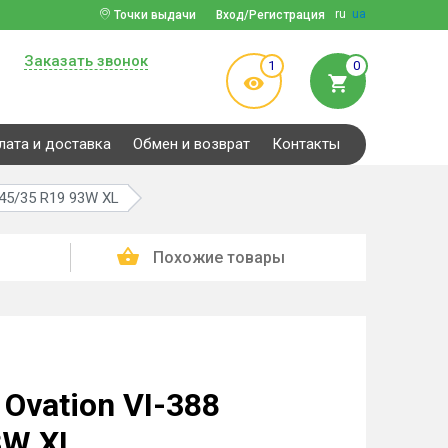
ru
ua
Точки выдачи
Вход/Регистрация
Заказать звонок
1
0
лата и доставка
Обмен и возврат
Контакты
245/35 R19 93W XL
Похожие товары
Ovation VI-388
3W XL