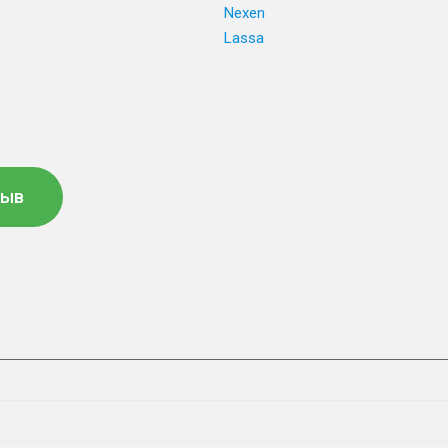
e
Nexen
Lassa
зыв