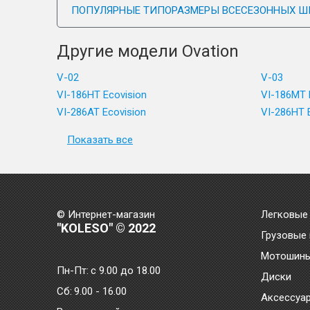
ПОПУЛЯРНЫЕ ТИПОРАЗМЕРЫ ВСЕСЕЗОННЫХ Ш
Другие модели Ovation
V-02
V-03
VI-186HT Ecovision
VI-186MT 
VI-286AT Ecovision
VI-286HT 
Показать все
© Интернет-магазин
Легковые
"KOLESO" © 2022
Грузовые
Мотошин
Пн-Пт:
с 9.00 до 18.00
Диски
Сб:
9.00 - 16.00
Аксессуа