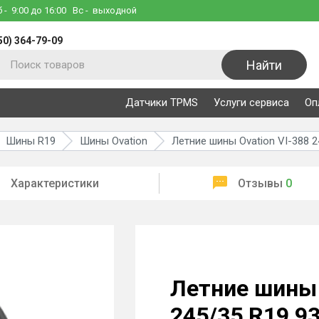
б
- 9:00 до 16:00
Вс
- выходной
50) 364-79-09
Найти
Датчики TPMS
Услуги сервиса
Оп
Шины R19
Шины Ovation
Летние шины Ovation VI-388 
Характеристики
Отзывы
0
Летние шины 
245/35 R19 9