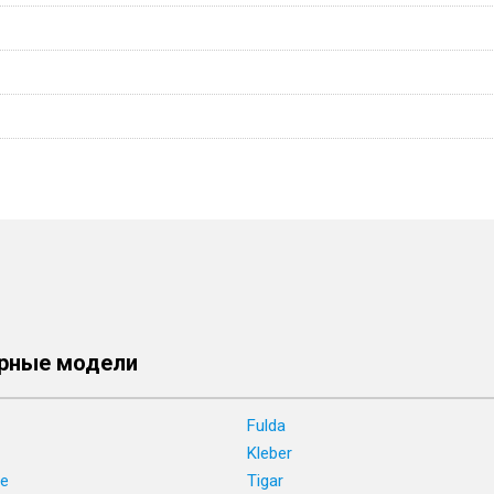
рные модели
Fulda
Kleber
ne
Tigar