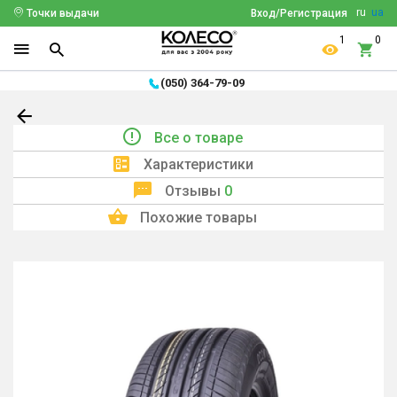
ru
ua
Точки выдачи
Вход/Регистрация
1
0
(050) 364-79-09
Все о товаре
Характеристики
Отзывы
0
Похожие товары