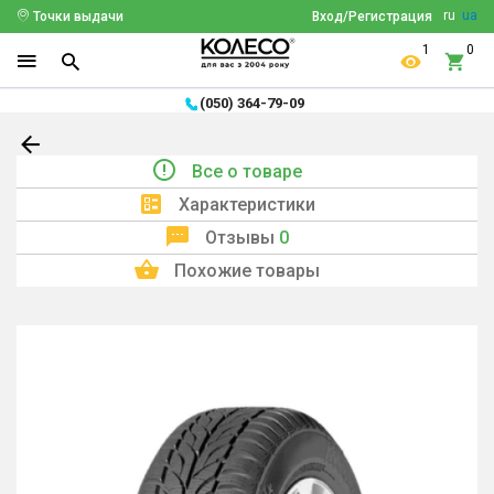
ru
ua
Точки выдачи
Вход/Регистрация
1
0
(050) 364-79-09
Все о товаре
Характеристики
Отзывы
0
Похожие товары