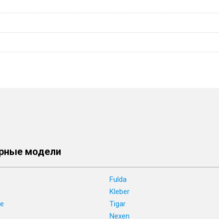
рные модели
Fulda
Kleber
ne
Tigar
e
Nexen