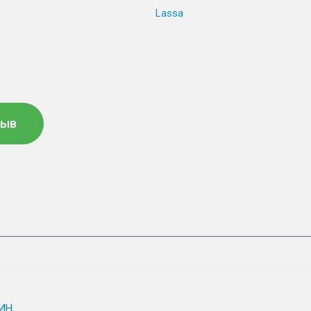
Lassa
зыв
ИН