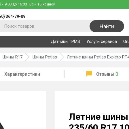
б
- 9:00 до 16:00
Вс
- выходной
50) 364-79-09
Найти
Датчики TPMS
Услуги сервиса
Оп
Шины R17
Шины Petlas
Летние шины Petlas Explero PT
Характеристики
Отзывы
0
Летние шины 
235/60 R17 1