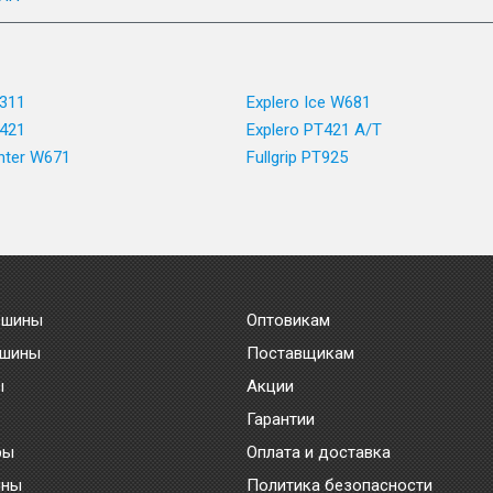
T311
Explero Ice W681
T421
Explero PT421 A/T
inter W671
Fullgrip PT925
 шины
Оптовикам
 шины
Поставщикам
ы
Акции
Гарантии
ры
Оплата и доставка
ины
Политика безопасности