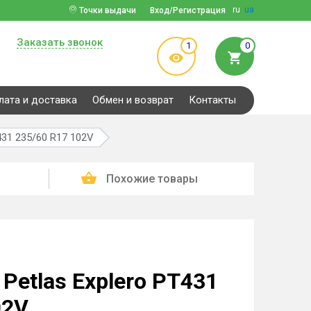
ru
ua
Точки выдачи
Вход/Регистрация
Заказать звонок
1
0
лата и доставка
Обмен и возврат
Контакты
431 235/60 R17 102V
Похожие товары
Petlas Explero PT431
02V