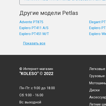
Другие модели Petlas
Advente PT875
Elegant P
Explero PT411 A/S
Explero P
Explero PT451 M/T
Explero W
Показать все
© Интернет-магазин
Легковые
"KOLESO" © 2022
Грузовые
Мотошин
Пн-Пт:
с 9.00 до 18.00
Диски
Сб:
9.00 - 16.00
Аксессуа
Bc:
выходной
Летние ш