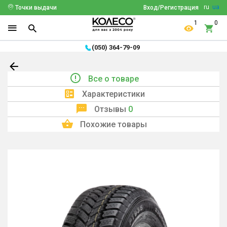
ru
ua
Точки выдачи
Вход/Регистрация
1
0
(050) 364-79-09
Все о товаре
Характеристики
Отзывы
0
Похожие товары