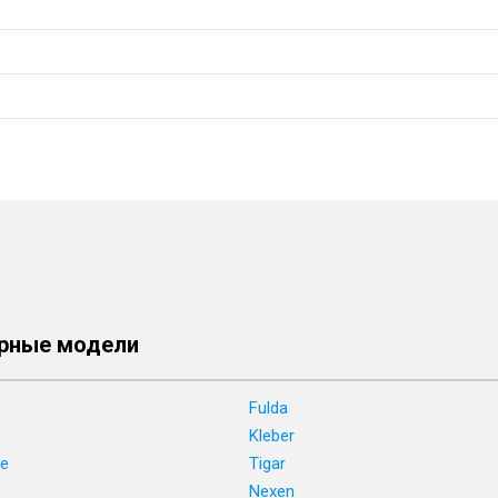
рные модели
Fulda
Kleber
ne
Tigar
e
Nexen