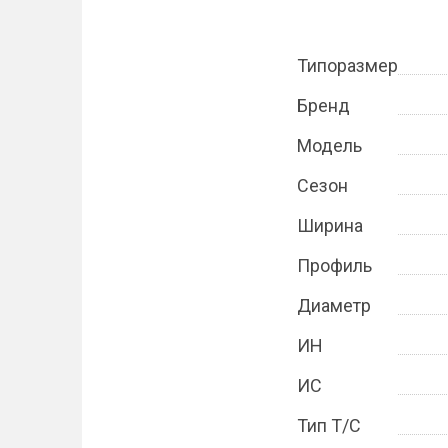
Типоразмер
Бренд
Модель
Сезон
Ширина
Профиль
Диаметр
ИН
ИС
Тип Т/С