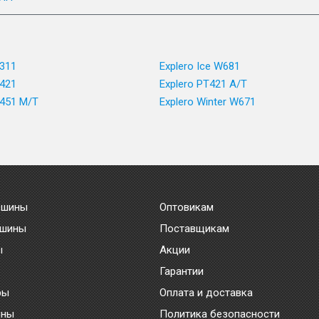
T311
Explero Ice W681
T421
Explero PT421 A/T
T451 M/T
Explero Winter W671
 шины
Оптовикам
 шины
Поставщикам
ы
Акции
Гарантии
ры
Оплата и доставка
ины
Политика безопасности