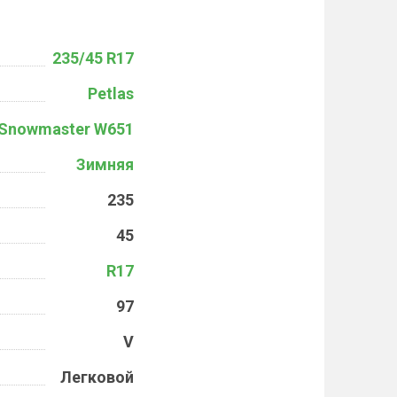
235/45 R17
Petlas
Snowmaster W651
Зимняя
235
45
R17
97
V
Легковой