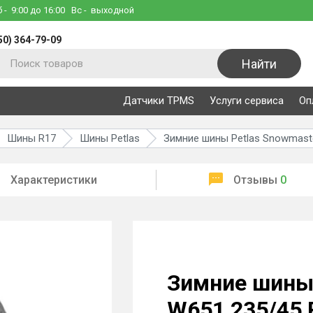
б
- 9:00 до 16:00
Вс
- выходной
50) 364-79-09
Найти
Датчики TPMS
Услуги сервиса
Оп
Шины R17
Шины Petlas
Зимние шины Petlas Snowmaste
Характеристики
Отзывы
0
Зимние шины 
W651 235/45 