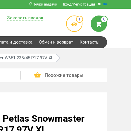
ru
ua
Точки выдачи
Вход/Регистрация
Заказать звонок
1
0
лата и доставка
Обмен и возврат
Контакты
r W651 235/45 R17 97V XL
Похожие товары
Petlas Snowmaster
R17 97V XL