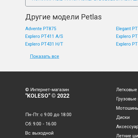
Другие модели Petlas
Advente PT875
Elegant P
Explero PT411 A/S
Explero P
Explero PT431 H/T
Explero P
Показать все
© Интернет-магазин
Легковые
"KOLESO" © 2022
Грузовые
Мотошин
Пн-Пт:
с 9.00 до 18.00
Диски
Сб:
9.00 - 16.00
Аксессуа
Bc:
выходной
Летние ш