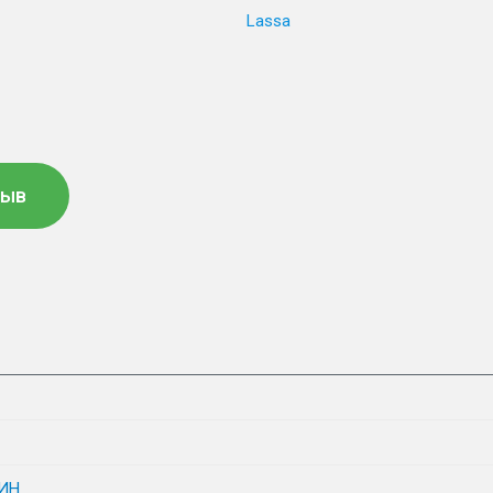
Lassa
зыв
ИН