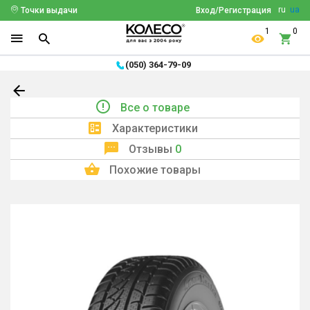
ru
ua
Точки выдачи
Вход/Регистрация
1
0
(050) 364-79-09
Все о товаре
Характеристики
Отзывы
0
Похожие товары