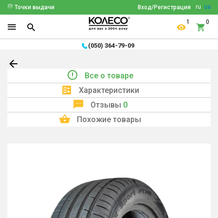
ru
ua
Точки выдачи
Вход/Регистрация
1
0
(050) 364-79-09
Все о товаре
Характеристики
Отзывы
0
Похожие товары