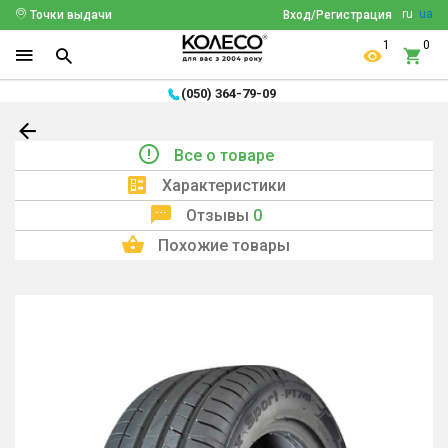
ru
ua
Точки выдачи
Вход/Регистрация
1
0
(050) 364-79-09
Все о товаре
Характеристики
Отзывы
0
Похожие товары