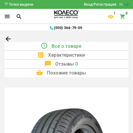
ru
ua
Точки выдачи
Вход/Регистрация
1
0
(050) 364-79-09
Все о товаре
Характеристики
Отзывы
0
Похожие товары