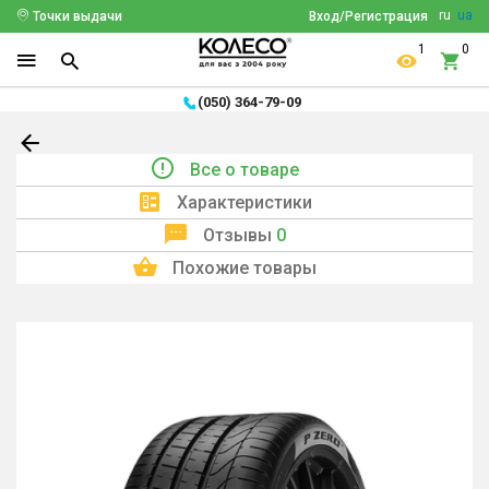
ru
ua
Точки выдачи
Вход/Регистрация
1
0
(050) 364-79-09
Все о товаре
Характеристики
Отзывы
0
Похожие товары