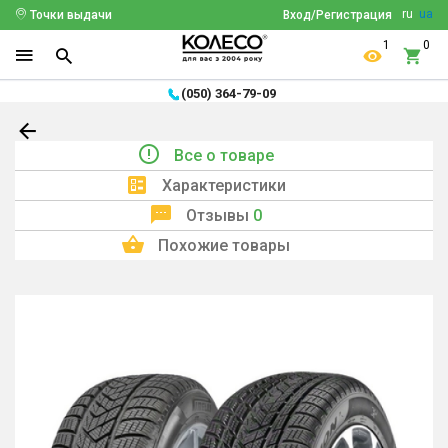
ru
ua
Точки выдачи
Вход/Регистрация
1
0
(050) 364-79-09
Все о товаре
Характеристики
Отзывы
0
Похожие товары