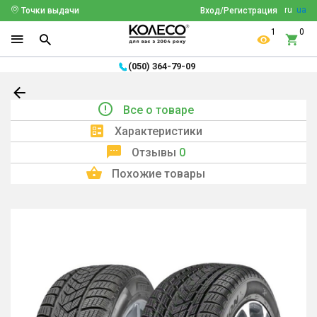
ru
ua
Точки выдачи
Вход/Регистрация
1
0
(050) 364-79-09
Все о товаре
Характеристики
Отзывы
0
Похожие товары