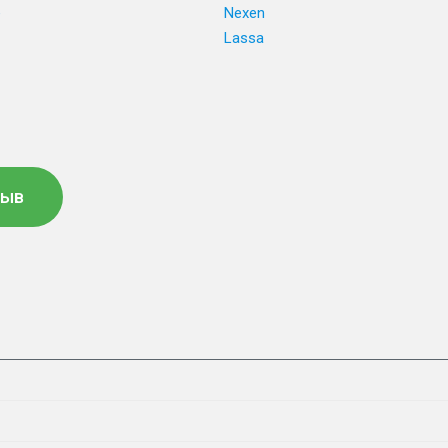
e
Nexen
Lassa
зыв