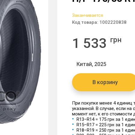
Заканчивается
Код товара:
1002220838
1 533
грн
Китай, 2025
В корзину
При покупке менее 4 единиц
указанной. В случае, если на
момент нет, к его стоимости
R13–R14 = 175 грн за 1 еди
R15–R17 = 225 грн за 1 еди
R18–R19 = 250 грн за 1 еди