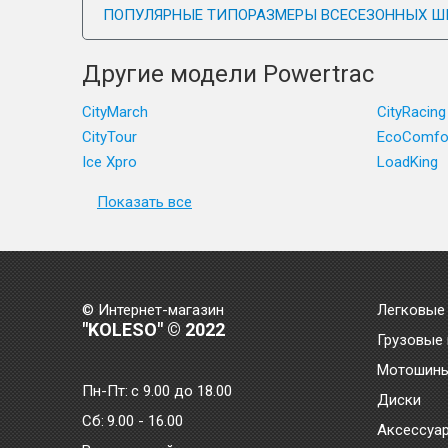
ПОПУЛЯРНЫЕ ТИПОРАЗМЕРЫ ВСЕСЕЗОННЫХ Ш
Другие модели Powertrac
CityMarch
CityRacing
CityTour
EcoComfo
Ice Xpro
LoadKing
Показать все
© Интернет-магазин
Легковые
"KOLESO" © 2022
Грузовые
Мотошин
Пн-Пт:
с 9.00 до 18.00
Диски
Сб:
9.00 - 16.00
Аксессуа