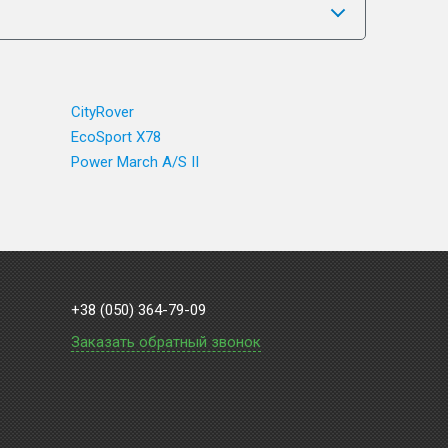
CityRover
EcoSport X78
Power March A/S II
+38 (050) 364-79-09
Заказать обратный звонок