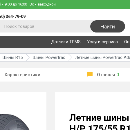
б
- 9:00 до 16:00
Вс
- выходной
50) 364-79-09
Найти
Датчики TPMS
Услуги сервиса
Оп
Шины R15
Шины Powertrac
Летние шины Powertrac Ad
Характеристики
Отзывы
0
Летние шины
H/P 175/55 R