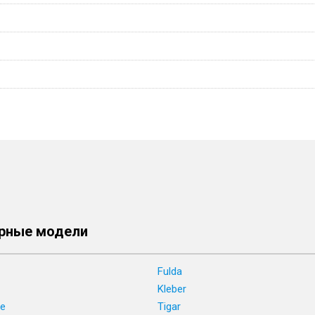
рные модели
Fulda
Kleber
ne
Tigar