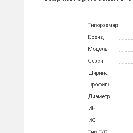
Типоразмер
Бренд
Модель
Сезон
Ширина
Профиль
Диаметр
ИН
ИС
Тип Т/С