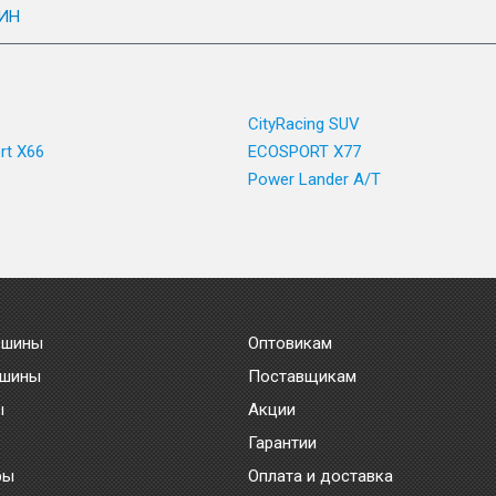
ИН
CityRacing SUV
rt X66
ECOSPORT X77
Power Lander A/T
 шины
Оптовикам
 шины
Поставщикам
ы
Акции
Гарантии
ры
Оплата и доставка