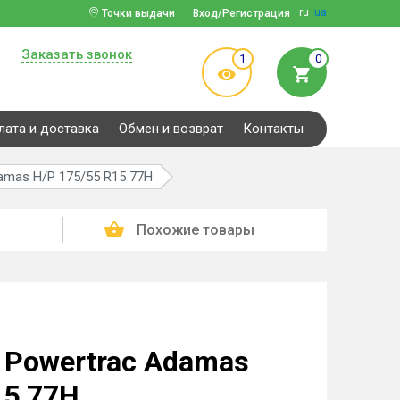
ru
ua
Точки выдачи
Вход/Регистрация
Заказать звонок
1
0
лата и доставка
Обмен и возврат
Контакты
amas H/P 175/55 R15 77H
Похожие товары
 Powertrac Adamas
15 77H