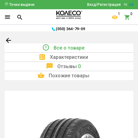
ru
ua
Точки выдачи
Вход/Регистрация
1
0
(050) 364-79-09
Все о товаре
Характеристики
Отзывы
0
Похожие товары