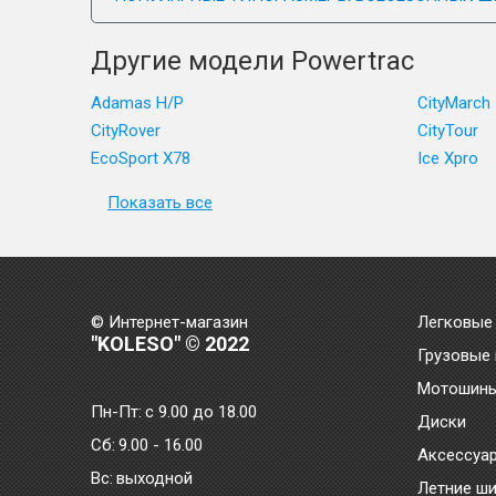
Другие модели Powertrac
Adamas H/P
CityMarch
CityRover
CityTour
EcoSport X78
Ice Xpro
Показать все
© Интернет-магазин
Легковые
"KOLESO" © 2022
Грузовые
Мотошин
Пн-Пт:
с 9.00 до 18.00
Диски
Сб:
9.00 - 16.00
Аксессуа
Bc:
выходной
Летние ш