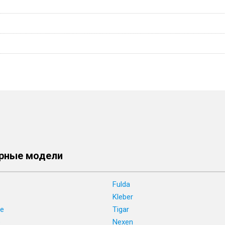
рные модели
Fulda
Kleber
ne
Tigar
e
Nexen