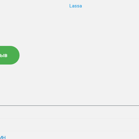
Lassa
зыв
ИН