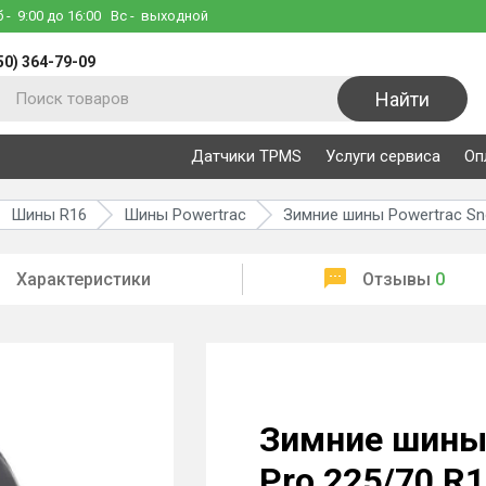
б
- 9:00 до 16:00
Вс
- выходной
50) 364-79-09
Найти
Датчики TPMS
Услуги сервиса
Оп
Шины R16
Шины Powertrac
Зимние шины Powertrac Sn
Характеристики
Отзывы
0
Зимние шины 
Pro 225/70 R1