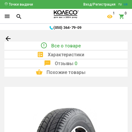
ru
ua
Точки выдачи
Вход/Регистрация
1
0
(050) 364-79-09
Все о товаре
Характеристики
Отзывы
0
Похожие товары