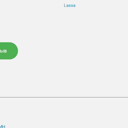
Lassa
зыв
ИН