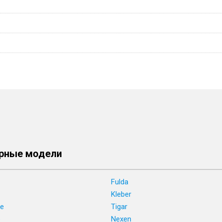
рные модели
Fulda
Kleber
ne
Tigar
e
Nexen