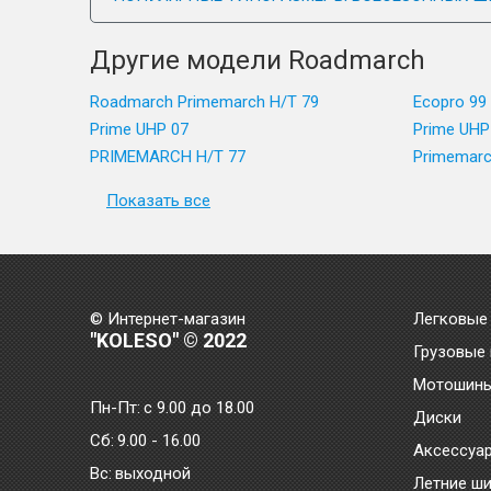
Другие модели Roadmarch
Roadmarch Primemarch H/T 79
Ecopro 99
Prime UHP 07
Prime UHP
PRIMEMARCH H/T 77
Primemarc
Показать все
© Интернет-магазин
Легковые
"KOLESO" © 2022
Грузовые
Мотошин
Пн-Пт:
с 9.00 до 18.00
Диски
Сб:
9.00 - 16.00
Аксессуа
Bc:
выходной
Летние ш