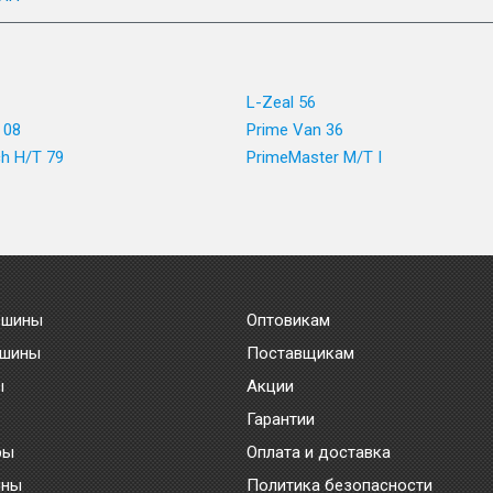
L-Zeal 56
 08
Prime Van 36
h H/T 79
PrimeMaster M/T I
 шины
Оптовикам
 шины
Поставщикам
ы
Акции
Гарантии
ры
Оплата и доставка
ины
Политика безопасности