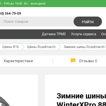
б
- 9:00 до 16:00
Вс
- выходной
50) 364-79-09
Найти
Датчики TPMS
Услуги сервиса
Оп
Шины R16
Шины Roadmarch
Зимние шины Roadmarch W
Характеристики
Отзывы
0
Зимние шины
WinterXPro 8