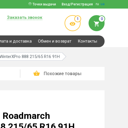
ru
ua
Точки выдачи
Вход/Регистрация
Заказать звонок
1
0
лата и доставка
Обмен и возврат
Контакты
interXPro 888 215/65 R16 91H
Похожие товары
 Roadmarch
88 215/65 R16 91H