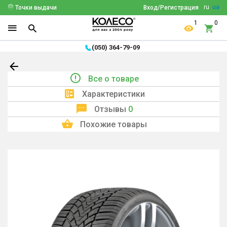
ru
ua
Точки выдачи
Вход/Регистрация
1
0
(050) 364-79-09
Все о товаре
Характеристики
Отзывы
0
Похожие товары