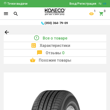
ru
ua
Точки выдачи
Вход/Регистрация
1
0
(050) 364-79-09
Все о товаре
Характеристики
Отзывы
0
Похожие товары