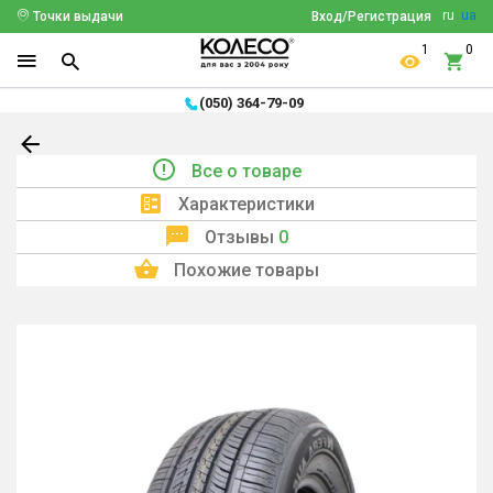
ru
ua
Точки выдачи
Вход/Регистрация
1
0
(050) 364-79-09
Все о товаре
Характеристики
Отзывы
0
Похожие товары