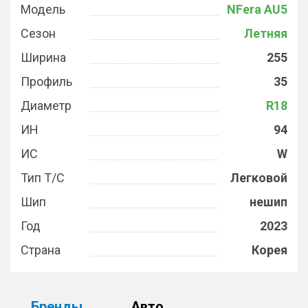
Модель
NFera AU5
Сезон
Летняя
Ширина
255
Профиль
35
Диаметр
R18
ИН
94
ИС
W
Тип Т/С
Легковой
Шип
нешип
Год
2023
Страна
Корея
Бренды
Авто