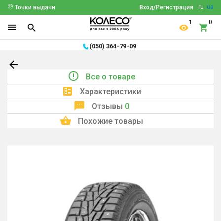
ru
ua
Точки выдачи
Вход/Регистрация
1
0
(050) 364-79-09
Все о товаре
Характеристики
Отзывы
0
Похожие товары