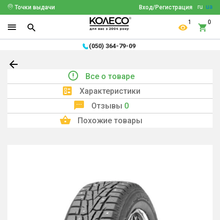
ru
ua
Точки выдачи
Вход/Регистрация
1
0
(050) 364-79-09
Все о товаре
Характеристики
Отзывы
0
Похожие товары