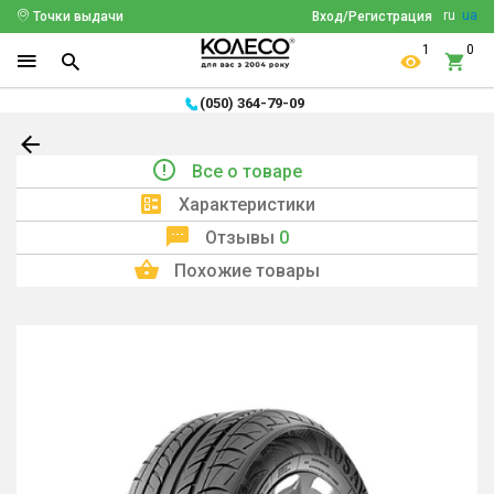
ru
ua
Точки выдачи
Вход/Регистрация
1
0
(050) 364-79-09
Все о товаре
Характеристики
Отзывы
0
Похожие товары