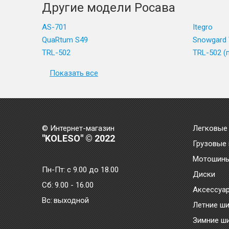
Другие модели Росава
AS-701
Itegro
QuaRtum S49
Snowgard
TRL-502
TRL-502 (
Показать все
© Интернет-магазин
Легковые
"KOLESO" © 2022
Грузовые
Мотошин
Пн-Пт:
с 9.00 до 18.00
Диски
Сб:
9.00 - 16.00
Аксессуа
Bc:
выходной
Летние ш
Зимние ш