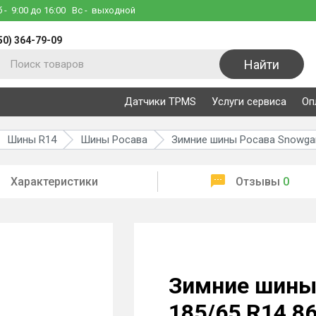
б
- 9:00 до 16:00
Вс
- выходной
50) 364-79-09
Найти
Датчики TPMS
Услуги сервиса
Оп
Шины R14
Шины Росава
Зимние шины Росава Snowgar
Характеристики
Отзывы
0
Зимние шины
185/65 R14 8