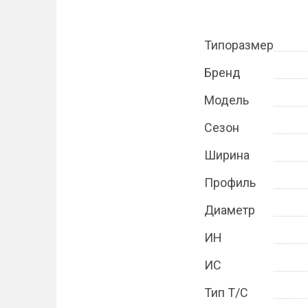
Типоразмер
Бренд
Модель
Сезон
Ширина
Профиль
Диаметр
ИН
ИС
Тип Т/С