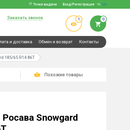
ru
ua
Точки выдачи
Вход/Регистрация
Заказать звонок
1
0
лата и доставка
Обмен и возврат
Контакты
d 185/65 R14 86T
Похожие товары
 Росава Snowgard
6T