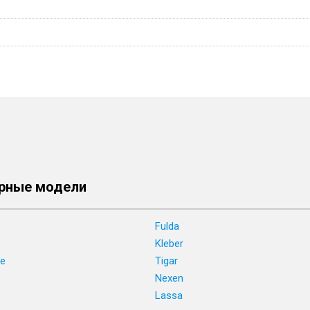
рные модели
Fulda
Kleber
ne
Tigar
e
Nexen
Lassa