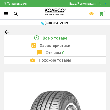
ru
ua
Точки выдачи
Вход/Регистрация
1
0
(050) 364-79-09
Все о товаре
Характеристики
Отзывы
0
Похожие товары