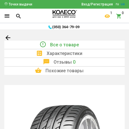
ru
ua
Точки выдачи
Вход/Регистрация
1
0
(050) 364-79-09
Все о товаре
Характеристики
Отзывы
0
Похожие товары