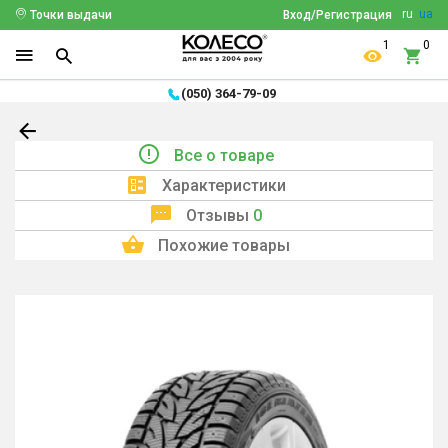
ru
ua
Точки выдачи
Вход/Регистрация
1
0
(050) 364-79-09
Все о товаре
Характеристики
Отзывы
0
Похожие товары