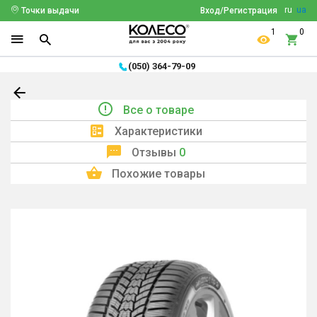
ru
ua
Точки выдачи
Вход/Регистрация
1
0
(050) 364-79-09
Все о товаре
Характеристики
Отзывы
0
Похожие товары