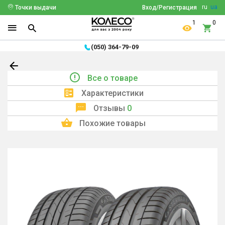
ru
ua
Точки выдачи
Вход/Регистрация
1
0
(050) 364-79-09
Все о товаре
Характеристики
Отзывы
0
Похожие товары