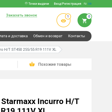
ru
ua
Точки выдачи
Вход/Регистрация
Заказать звонок
1
0
лата и доставка
Обмен и возврат
Контакты
ro H/T ST450 255/55 R19 111V XL
Похожие товары
Starmaxx Incurro H/T
 R19 111V XL