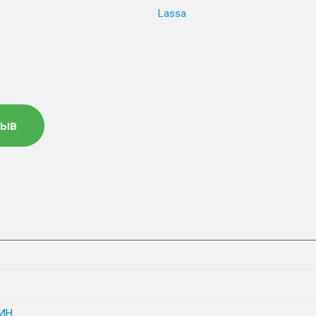
Lassa
зыв
ИН