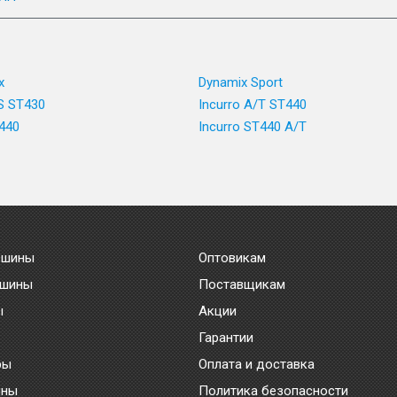
x
Dynamix Sport
/S ST430
Incurro A/T ST440
T440
Incurro ST440 A/T
 шины
Оптовикам
 шины
Поставщикам
ы
Акции
Гарантии
ры
Оплата и доставка
ины
Политика безопасности