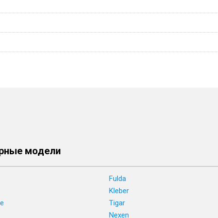
рные модели
Fulda
Kleber
ne
Tigar
e
Nexen