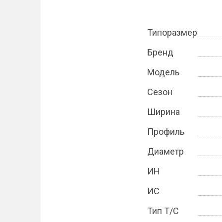
Типоразмер
Бренд
Модель
Сезон
Ширина
Профиль
Диаметр
ИН
ИС
Тип Т/С