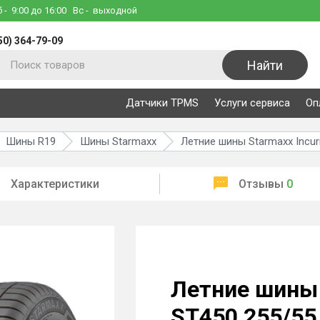
б
- 9:00 до 16:00
Вс
- выходной
50) 364-79-09
Найти
Датчики TPMS
Услуги сервиса
Оп
Шины R19
Шины Starmaxx
Летние шины Starmaxx Incur
Характеристики
Отзывы
0
Летние шины 
ST450 255/55