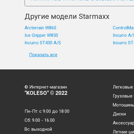
Другие модели Starmaxx
Arcterrain W860
ControlMa
Ice Gripper W850
Incurro A
Incurro ST430 A/S
Incurro S
Показать все
© Интернет-магазин
Легковые
"KOLESO" © 2022
Грузовые
Мотошин
Пн-Пт:
с 9.00 до 18.00
Диски
Сб:
9.00 - 16.00
Аксессуа
Bc:
выходной
Летние ш