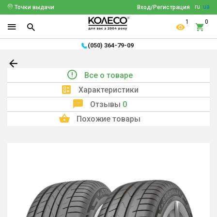
ru
ua
Точки выдачи
Вход/Регистрация
1
0
(050) 364-79-09
Все о товаре
Характеристики
Отзывы
0
Похожие товары